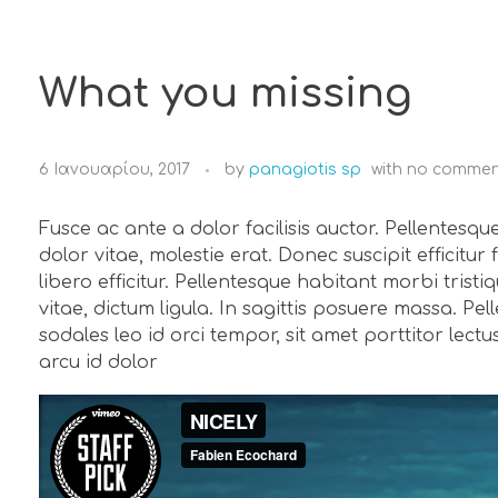
What you missing
6 Ιανουαρίου, 2017
by
panagiotis sp
with
no commen
Fusce ac ante a dolor facilisis auctor. Pellentesqu
dolor vitae, molestie erat. Donec suscipit efficitur 
libero efficitur. Pellentesque habitant morbi tri
vitae, dictum ligula. In sagittis posuere massa. Pe
sodales leo id orci tempor, sit amet porttitor lec
arcu id dolor