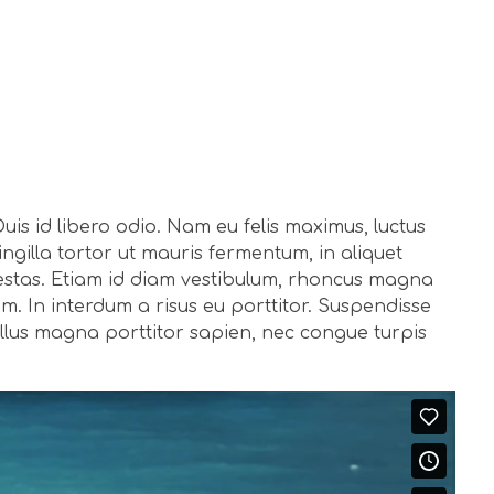
Duis id libero odio. Nam eu felis maximus, luctus
fringilla tortor ut mauris fermentum, in aliquet
egestas. Etiam id diam vestibulum, rhoncus magna
em. In interdum a risus eu porttitor. Suspendisse
tellus magna porttitor sapien, nec congue turpis