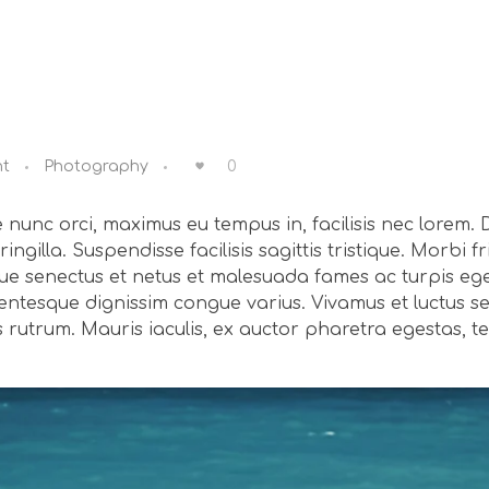
0
t
Photography
e nunc orci, maximus eu tempus in, facilisis nec lorem. 
fringilla. Suspendisse facilisis sagittis tristique. Morbi 
stique senectus et netus et malesuada fames ac turpis 
llentesque dignissim congue varius. Vivamus et luctus s
tus rutrum. Mauris iaculis, ex auctor pharetra egestas, 