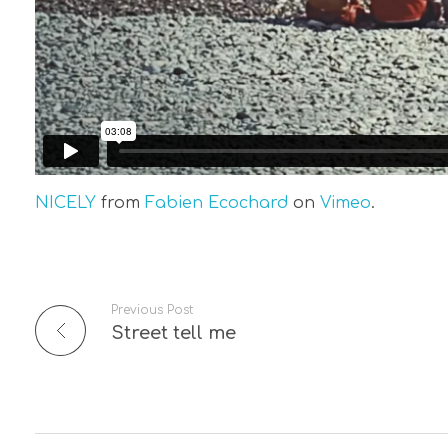
NICELY
from
Fabien Ecochard
on
Vimeo
.
Previous Post
Street tell me