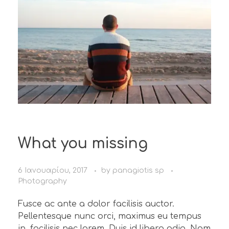
What you missing
6 Ιανουαρίου, 2017
by
panagiotis sp
Photography
Fusce ac ante a dolor facilisis auctor.
Pellentesque nunc orci, maximus eu tempus
in, facilisis nec lorem. Duis id libero odio. Nam