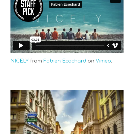
NICELY
from
Fabien Ecochard
on
Vimeo
.