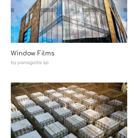
Window Films
by
panagiotis sp