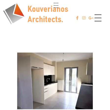
ABOUT
Kouverianos Architects
Architects Studio
PROJECT
SERVICES
CONTACT